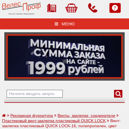
Все для торгового оборудования
МЕНЮ
Рекламная фурнитура
Винты, заклепки, соединители
Пластиковый винт-заклепка пластиковый QUICK LOCK
Винт-
заклепка пластиковый QUICK LOCK-16, полипропилен, цвет