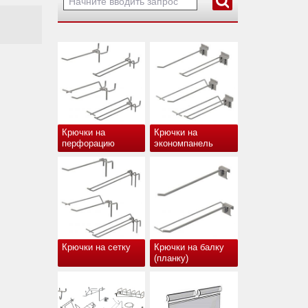
Крючки на
Крючки на
перфорацию
экономпанель
Крючки на сетку
Крючки на балку
(планку)