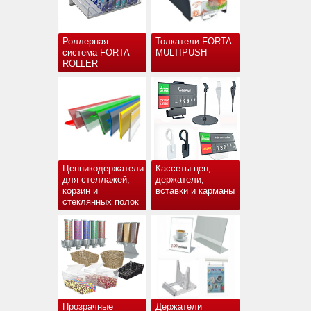
Роллерная
Толкатели FORTA
система FORTA
MULTIPUSH
ROLLER
Ценникодержатели
Кассеты цен,
для стеллажей,
держатели,
корзин и
вставки и карманы
стеклянных полок
Прозрачные
Держатели