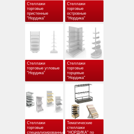
Стеллажи
Стеллажи
торговые
торговые
пристенные
островные
"Нордика"
"Нордика"
Стеллажи
Стеллажи
торговые угловые
торговые
"Нордика"
торцевые
"Нордика"
Стеллажи
Тематические
торговые
стеллажи
специализированные
"НОРДИКА" по