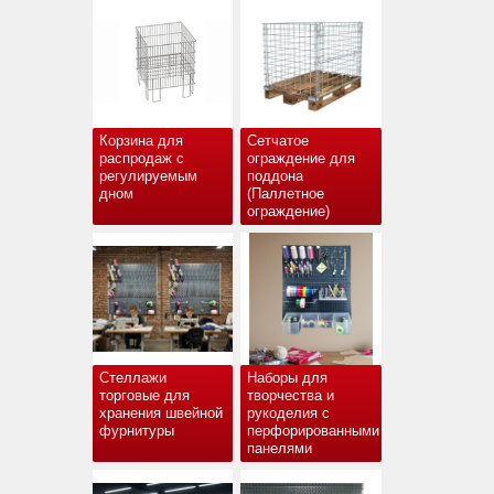
Корзина для
Сетчатое
распродаж с
ограждение для
регулируемым
поддона
дном
(Паллетное
ограждение)
Стеллажи
Наборы для
торговые для
творчества и
хранения швейной
рукоделия с
фурнитуры
перфорированными
панелями