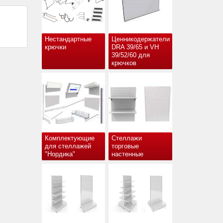
Нестандартные
Ценникодержатели
крючки
DRA 39/65 и VH
39/52/60 для
крючков
Комплектующие
Стеллажи
для стеллажей
торговые
"Нордика"
настенные