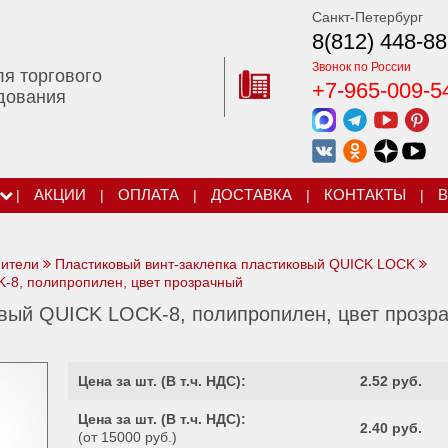
Санкт-Петербург
8(812) 448-88
Звонок по России
ля торгового
+7-965-009-5
дования
|
АКЦИИ
|
ОПЛАТА
|
ДОСТАВКА
|
КОНТАКТЫ
|
В
нители
Пластиковый винт-заклепка пластиковый QUICK LOCK
-8, полипропилен, цвет прозрачный
овый QUICK LOCK-8, полипропилен, цвет прозр
Цена за шт. (
В т.ч. НДС
):
2.52 руб.
Цена за шт. (
В т.ч. НДС
):
2.40 руб.
(от 15000 руб.)