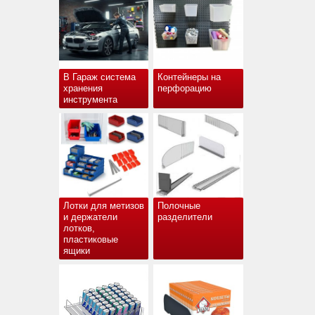
В Гараж система
Контейнеры на
хранения
перфорацию
инструмента
Лотки для метизов
Полочные
и держатели
разделители
лотков,
пластиковые
ящики