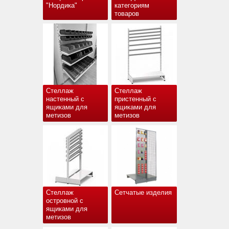
"Нордика"
категориям
товаров
Стеллаж
Стеллаж
настенный с
пристенный с
ящиками для
ящиками для
метизов
метизов
Стеллаж
Сетчатые изделия
островной с
ящиками для
метизов