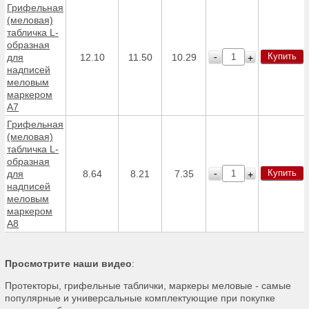
Грифельная
(меловая)
табличка L-
образная
Купить
-
для
12.10
11.50
10.29
+
надписей
меловым
маркером
A7
Грифельная
(меловая)
табличка L-
образная
Купить
-
для
8.64
8.21
7.35
+
надписей
меловым
маркером
A8
Просмотрите наши видео
:
Протекторы, грифельные таблички, маркеры меловые - самые
популярные и универсальные комплектующие при покупке