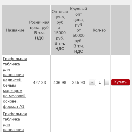
Крупный
Оптовая
опт
цена,
цена,
Розничная
руб
руб
цена, руб
от
Название
от
Кол-во
В т.ч.
15000
50000
НДС
руб.
руб.
В т.ч.
В т.ч.
НДС
НДС
Грифельная
табличка
для
нанесения
надписей
Купить
-
427.33
406.98
345.93
+
белым
маркером
на меловой
основе,
формат А1
Грифельная
табличка
для
нанесения