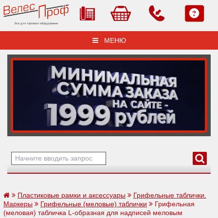
Все для торгового оборудования
МЕНЮ
Пластиковые рамки и аксессуары
Грифельные таблички.
Маркеры
Грифельные (меловые) таблички
Грифельная
(меловая) табличка L-образная для надписей меловым