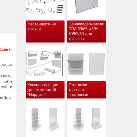
Нестандартные
Ценникодержатели
крючки
DRA 39/65 и VH
39/52/60 для
крючков
анкт-
щадью
елем,
в себе
Комплектующие
Стеллажи
елей к
для стеллажей
торговые
"Нордика"
настенные
штейны