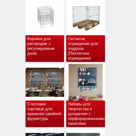
Корзина для
Сетчатое
распродаж с
ограждение для
регулируемым
поддона
дном
(Паллетное
ограждение)
Стеллажи
Наборы для
торговые для
творчества и
хранения швейной
рукоделия с
фурнитуры
перфорированными
панелями