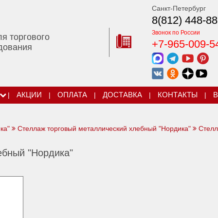
Санкт-Петербург
8(812) 448-88
Звонок по России
ля торгового
+7-965-009-5
дования
|
АКЦИИ
|
ОПЛАТА
|
ДОСТАВКА
|
КОНТАКТЫ
|
В
ка"
Стеллаж торговый металлический хлебный "Нордика"
Стелл
ебный "Нордика"