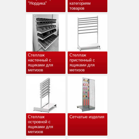
"Нордика"
категориям
товаров
Стеллаж
Стеллаж
настенный с
пристенный с
ящиками для
ящиками для
метизов
метизов
Стеллаж
Сетчатые изделия
островной с
ящиками для
метизов