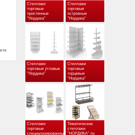
Стеллажи
Стеллажи
торговые
торговые
пристенные
островные
"Нордика"
"Нордика"
вете
Стеллажи
Стеллажи
торговые угловые
торговые
"Нордика"
торцевые
"Нордика"
Стеллажи
Тематические
торговые
стеллажи
специализированные
"НОРДИКА" по