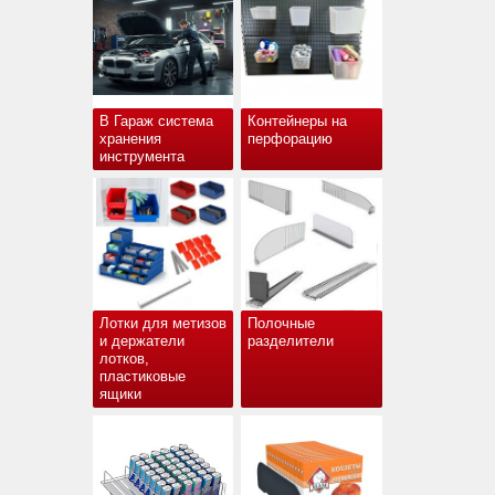
В Гараж система
Контейнеры на
хранения
перфорацию
инструмента
Лотки для метизов
Полочные
и держатели
разделители
лотков,
пластиковые
ящики