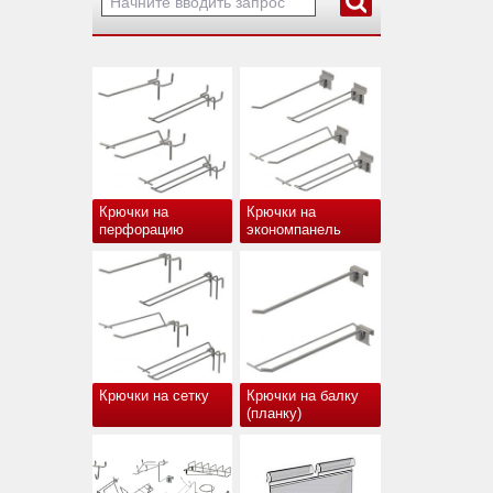
Крючки на
Крючки на
перфорацию
экономпанель
Крючки на сетку
Крючки на балку
(планку)