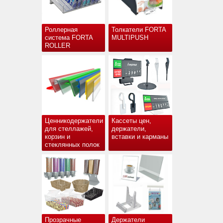
Роллерная
Толкатели FORTA
система FORTA
MULTIPUSH
ROLLER
Ценникодержатели
Кассеты цен,
для стеллажей,
держатели,
корзин и
вставки и карманы
стеклянных полок
Прозрачные
Держатели