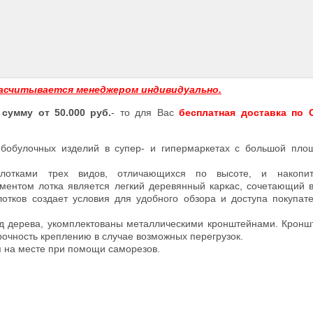
асчитывается менеджером индивидуально.
 сумму от 50.000 руб.
- то для Вас
бесплатная доставка по С
бобулочных изделий в супер- и гипермаркетах с большой пло
 лотками трех видов, отличающихся по высоте, и накопит
ментом лотка является легкий деревянный каркас, сочетающий 
отков создает условия для удобного обзора и доступа покупат
од дерева, укомплектованы металлическими кронштейнами. Крон
рочность креплению в случае возможных перегрузок.
я на месте при помощи саморезов.