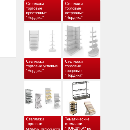
Стеллажи
Стеллажи
торговые
торговые
пристенные
островные
"Нордика"
"Нордика"
Стеллажи
Стеллажи
торговые угловые
торговые
"Нордика"
торцевые
"Нордика"
Стеллажи
Тематические
торговые
стеллажи
специализированные
"НОРДИКА" по