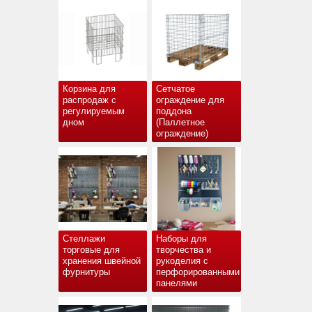
Корзина для
Сетчатое
распродаж с
ограждение для
регулируемым
поддона
дном
(Паллетное
ограждение)
Стеллажи
Наборы для
торговые для
творчества и
хранения швейной
рукоделия с
фурнитуры
перфорированными
панелями