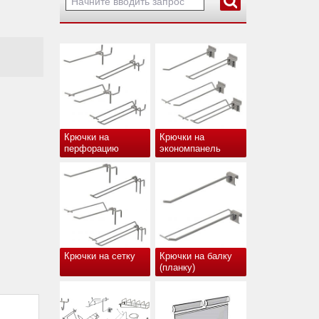
Крючки на
Крючки на
перфорацию
экономпанель
Крючки на сетку
Крючки на балку
(планку)