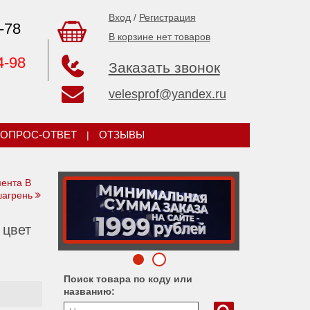
Вход
/
Регистрация
-78
В корзине нет товаров
4-98
Заказать звонок
velesprof@yandex.ru
ОПРОС-ОТВЕТ
|
ОТЗЫВЫ
ента В
шагрень
 цвет
Поиск товара по коду или
названию: