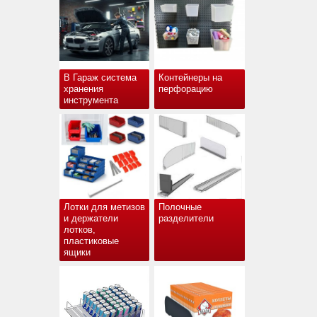
В Гараж система
Контейнеры на
хранения
перфорацию
инструмента
Лотки для метизов
Полочные
и держатели
разделители
лотков,
пластиковые
ящики