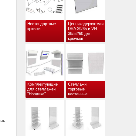
Нестандартные
Ценникодержатели
крючки
DRA 39/65 и VH
39/52/60 для
крючков
Комплектующие
Стеллажи
для стеллажей
торговые
"Нордика"
настенные
ень