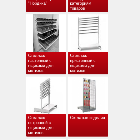
"Нордика"
категориям
товаров
Стеллаж
Стеллаж
настенный с
пристенный с
ящиками для
ящиками для
метизов
метизов
Стеллаж
Сетчатые изделия
островной с
ящиками для
метизов