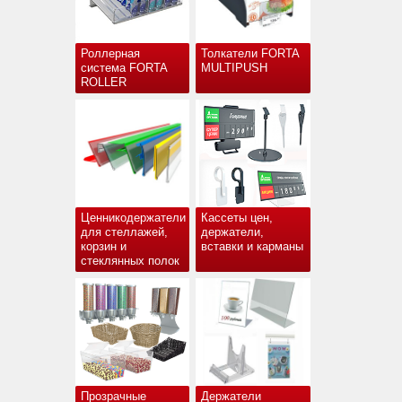
Роллерная
Толкатели FORTA
система FORTA
MULTIPUSH
ROLLER
Ценникодержатели
Кассеты цен,
для стеллажей,
держатели,
корзин и
вставки и карманы
стеклянных полок
Прозрачные
Держатели