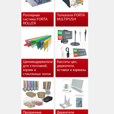
Роллерная
Толкатели FORTA
система FORTA
MULTIPUSH
ROLLER
Ценникодержатели
Кассеты цен,
для стеллажей,
держатели,
корзин и
вставки и карманы
стеклянных полок
Прозрачные
Держатели