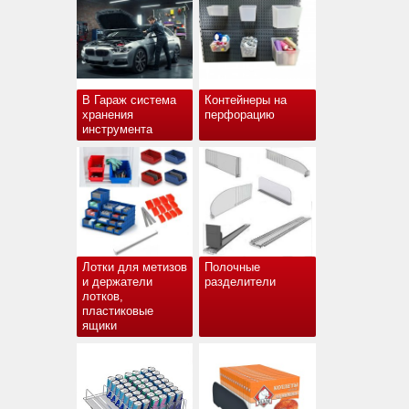
В Гараж система
Контейнеры на
хранения
перфорацию
инструмента
Лотки для метизов
Полочные
и держатели
разделители
лотков,
пластиковые
ящики