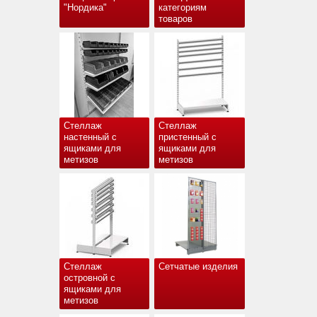
"Нордика"
категориям
товаров
Стеллаж
Стеллаж
настенный с
пристенный с
ящиками для
ящиками для
метизов
метизов
Стеллаж
Сетчатые изделия
островной с
ящиками для
метизов