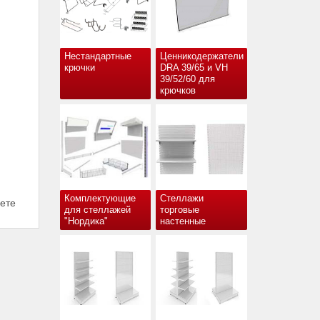
Нестандартные
Ценникодержатели
крючки
DRA 39/65 и VH
39/52/60 для
крючков
Комплектующие
Стеллажи
вете
для стеллажей
торговые
"Нордика"
настенные