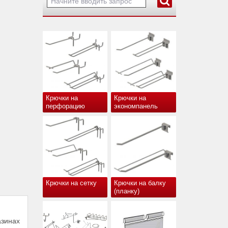
Крючки на
Крючки на
перфорацию
экономпанель
Крючки на сетку
Крючки на балку
(планку)
азинах