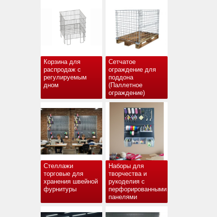
Корзина для
Сетчатое
распродаж с
ограждение для
регулируемым
поддона
дном
(Паллетное
ограждение)
Стеллажи
Наборы для
торговые для
творчества и
хранения швейной
рукоделия с
фурнитуры
перфорированными
панелями