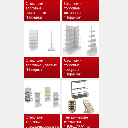
Стеллажи
Стеллажи
торговые
торговые
пристенные
островные
"Нордика"
"Нордика"
Стеллажи
Стеллажи
торговые угловые
торговые
"Нордика"
торцевые
"Нордика"
Стеллажи
Тематические
торговые
стеллажи
специализированные
"НОРДИКА" по