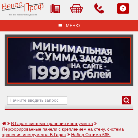
Все для торгового оборудования
МЕНЮ
В Гараж система хранения инструмента
Перфорированные панели с креплением на стену, система
хранения инструмента В Гараж
Набор Оптима 665,