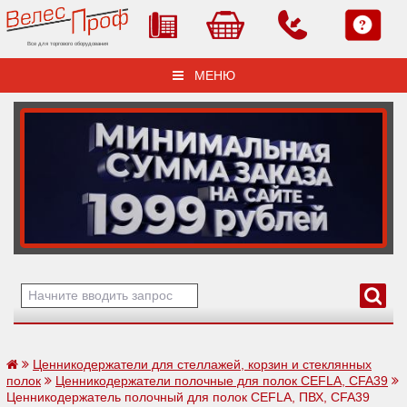
Все для торгового оборудования
МЕНЮ
Ценникодержатели для стеллажей, корзин и стеклянных
полок
Ценникодержатели полочные для полок CEFLA, CFA39
Ценникодержатель полочный для полок CEFLA, ПВХ, CFA39