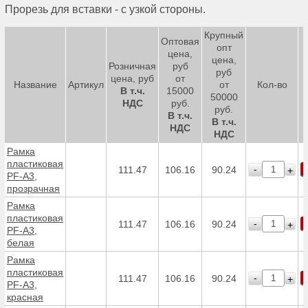
Прорезь для вставки - с узкой стороны.
Крупный
Оптовая
опт
цена,
цена,
Розничная
руб
руб
цена, руб
от
Название
Артикул
от
Кол-во
В т.ч.
15000
50000
НДС
руб.
руб.
В т.ч.
В т.ч.
НДС
НДС
Рамка
пластиковая
-
111.47
106.16
90.24
+
PF-А3,
прозрачная
Рамка
пластиковая
-
111.47
106.16
90.24
+
PF-А3,
белая
Рамка
пластиковая
-
111.47
106.16
90.24
+
PF-А3,
красная