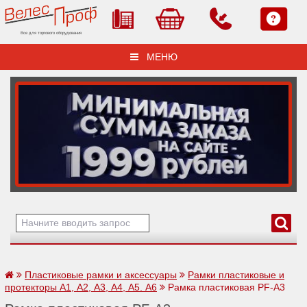
Все для торгового оборудования
МЕНЮ
Пластиковые рамки и аксессуары
Рамки пластиковые и
протекторы А1, А2, А3, А4, А5. А6
Рамка пластиковая PF-А3