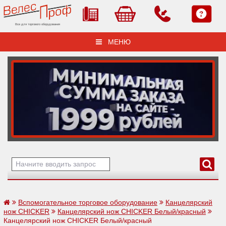
Все для торгового оборудования
МЕНЮ
Вспомогательное торговое оборудование
Канцелярский
нож CHICKER
Канцелярский нож CHICKER Белый/красный
Канцелярский нож CHICKER Белый/красный