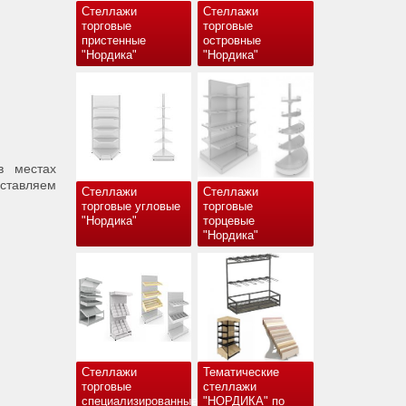
Стеллажи
Стеллажи
торговые
торговые
пристенные
островные
"Нордика"
"Нордика"
в местах
ставляем
Стеллажи
Стеллажи
торговые угловые
торговые
"Нордика"
торцевые
"Нордика"
Стеллажи
Тематические
торговые
стеллажи
специализированные
"НОРДИКА" по