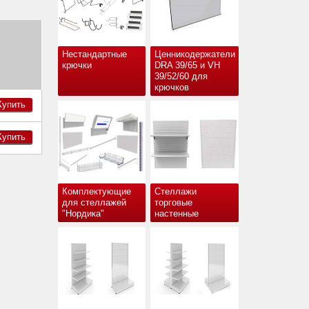
Нестандартные
Ценникодержатели
крючки
DRA 39/65 и VH
39/52/60 для
крючков
Купить
Купить
Комплектующие
Стеллажи
для стеллажей
торговые
"Нордика"
настенные