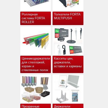
Роллерная
Толкатели FORTA
система FORTA
MULTIPUSH
ROLLER
Ценникодержатели
Кассеты цен,
для стеллажей,
держатели,
корзин и
вставки и карманы
стеклянных полок
Прозрачные
Держатели