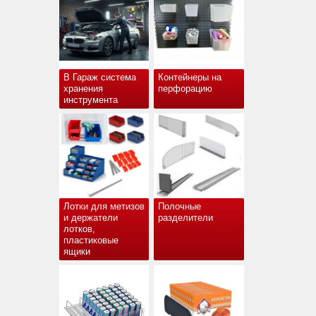
В Гараж система
Контейнеры на
хранения
перфорацию
инструмента
Лотки для метизов
Полочные
и держатели
разделители
лотков,
пластиковые
ящики