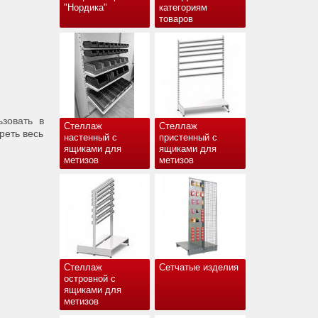
"Нордика"
категориям
товаров
зовать в
Стеллаж
Стеллаж
реть весь
настенный с
пристенный с
ящиками для
ящиками для
метизов
метизов
Стеллаж
Сетчатые изделия
островной с
ящиками для
метизов