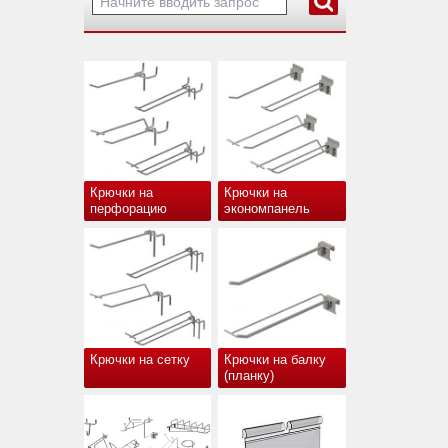
Крючки на
Крючки на
перфорацию
экономпанель
Крючки на сетку
Крючки на балку
(планку)