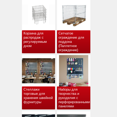
Корзина для
Сетчатое
распродаж с
ограждение для
регулируемым
поддона
дном
(Паллетное
ограждение)
Стеллажи
Наборы для
торговые для
творчества и
хранения швейной
рукоделия с
фурнитуры
перфорированными
панелями