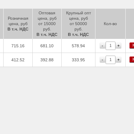
Оптовая
Крупный опт
Розничная
цена, руб
цена, руб
цена, руб
от 15000
от 50000
Кол-во
В т.ч. НДС
руб.
руб.
В т.ч. НДС
В т.ч. НДС
-
+
715.16
681.10
578.94
-
+
412.52
392.88
333.95