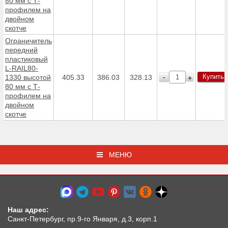
80 мм с Т-
профилем на
двойном
скотче
Ограничитель
передний
пластиковый
L-RAIL80-
Купить
-
1330 высотой
405.33
386.03
328.13
+
80 мм с Т-
профилем на
двойном
скотче
МЕНЮ
Наш адрес:
Санкт-Петербург, пр.9-го Января, д.3, корп.1