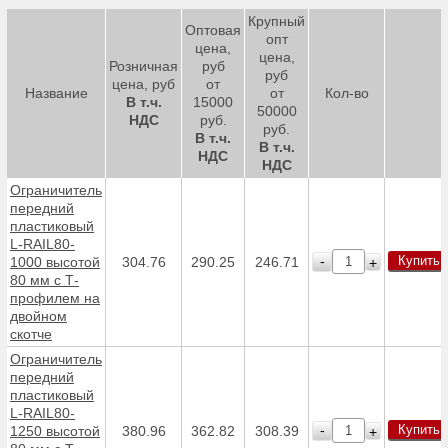
Крупный
Оптовая
опт
цена,
цена,
Розничная
руб
руб
цена, руб
от
Название
от
Кол-во
В т.ч.
15000
50000
НДС
руб.
руб.
В т.ч.
В т.ч.
НДС
НДС
Ограничитель
передний
пластиковый
L-RAIL80-
Купить
-
1000 высотой
304.76
290.25
246.71
+
80 мм с Т-
профилем на
двойном
скотче
Ограничитель
передний
пластиковый
L-RAIL80-
Купить
-
1250 высотой
380.96
362.82
308.39
+