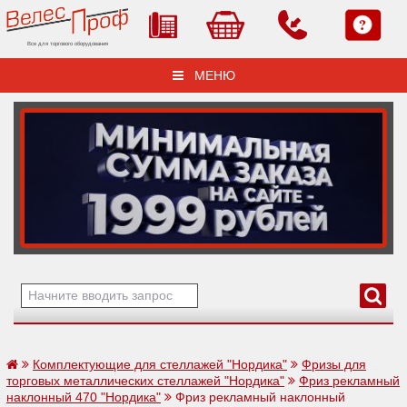
Все для торгового оборудования
МЕНЮ
Комплектующие для стеллажей "Нордика"
Фризы для
торговых металлических стеллажей "Нордика"
Фриз рекламный
наклонный 470 "Нордика"
Фриз рекламный наклонный