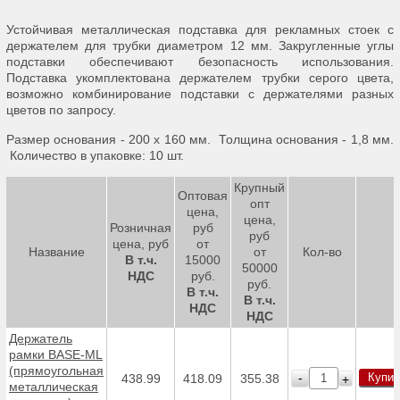
Устойчивая металлическая подставка для рекламных стоек с
держателем для трубки диаметром 12 мм. Закругленные углы
подставки обеспечивают безопасность использования.
Подставка укомплектована держателем трубки серого цвета,
возможно комбинирование подставки с держателями разных
цветов по запросу.
Размер основания - 200 x 160 мм. Толщина основания - 1,8 мм.
Количество в упаковке: 10 шт.
Крупный
Оптовая
опт
цена,
цена,
Розничная
руб
руб
цена, руб
от
Название
от
Кол-во
В т.ч.
15000
50000
НДС
руб.
руб.
В т.ч.
В т.ч.
НДС
НДС
Держатель
рамки BASE-ML
(прямоугольная
Купит
-
438.99
418.09
355.38
+
металлическая