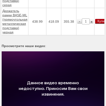
подставка)
серая
Держатель
рамки BASE-ML
(прямоугольная
Купит
-
438.99
418.09
355.38
+
металлическая
подставка)
черная
Просмотрите наши видео
: