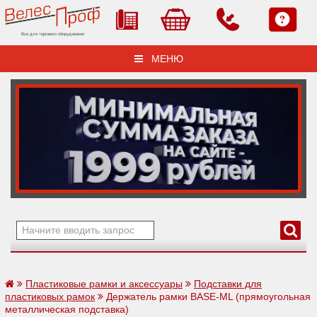
Все для торгового оборудования
МЕНЮ
Пластиковые рамки и аксессуары
Подставки для
пластиковых рамок
Держатель рамки BASE-ML (прямоугольная
металлическая подставка)