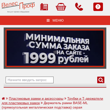
Все для торгового оборудования
МЕНЮ
Пластиковые рамки и аксессуары
Трубки и Т-держатели
для пластиковых рамок
Держатель рамки BASE-ML
(прямоугольная металлическая подставка) серая