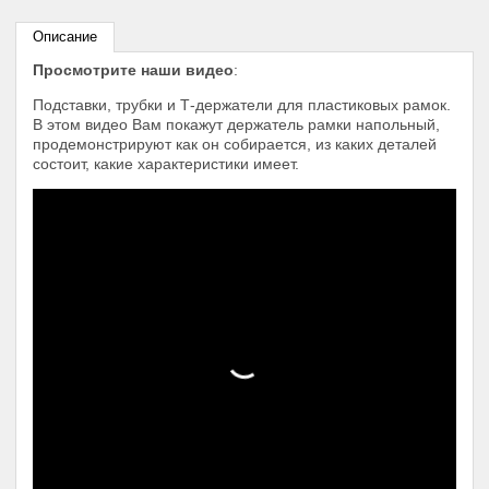
Описание
Просмотрите наши видео
:
Подставки, трубки и Т-держатели для пластиковых рамок.
В этом видео Вам покажут держатель рамки напольный,
продемонстрируют как он собирается, из каких деталей
состоит, какие характеристики имеет.