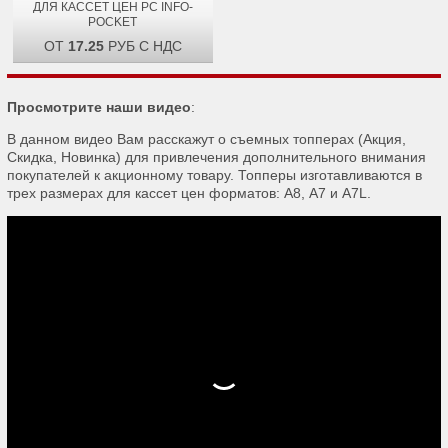
ДЛЯ КАССЕТ ЦЕН PC INFO-
POCKET
ОТ
17.25
РУБ С НДС
Просмотрите наши видео
:
В данном видео Вам расскажут о съемных топперах (Акция,
Скидка, Новинка) для привлечения дополнительного внимания
покупателей к акционному товару. Топперы изготавливаются в
трех размерах для кассет цен форматов: А8, А7 и A7L.