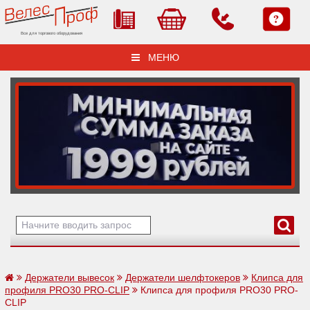
Все для торгового оборудования
МЕНЮ
Держатели вывесок
Держатели шелфтокеров
Клипса для
профиля PRO30 PRO-CLIP
Клипса для профиля PRO30 PRO-
CLIP