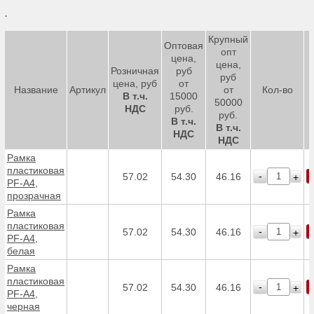
.
Крупный
Оптовая
опт
цена,
цена,
Розничная
руб
руб
цена, руб
от
Название
Артикул
от
Кол-во
В т.ч.
15000
50000
НДС
руб.
руб.
В т.ч.
В т.ч.
НДС
НДС
Рамка
пластиковая
-
57.02
54.30
46.16
+
PF-А4,
прозрачная
Рамка
пластиковая
-
57.02
54.30
46.16
+
PF-А4,
белая
Рамка
пластиковая
-
57.02
54.30
46.16
+
PF-А4,
черная