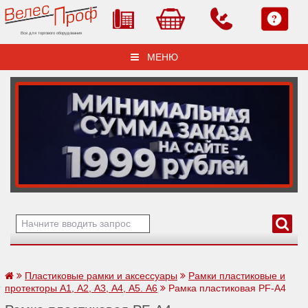
Все для торгового оборудования
МЕНЮ
Пластиковые рамки и аксессуары
Рамки пластиковые и
протекторы А1, А2, А3, А4, А5. А6
Рамка пластиковая PF-А4