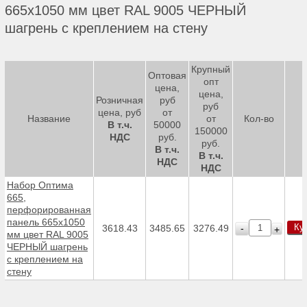
665х1050 мм цвет RAL 9005 ЧЕРНЫЙ
шагрень с креплением на стену
Крупный
Оптовая
опт
цена,
цена,
Розничная
руб
руб
цена, руб
от
Название
от
Кол-во
В т.ч.
50000
150000
НДС
руб.
руб.
В т.ч.
В т.ч.
НДС
НДС
Набор Оптима
665,
перфорированная
панель 665х1050
Ку
-
3618.43
3485.65
3276.49
+
мм цвет RAL 9005
ЧЕРНЫЙ шагрень
с креплением на
стену