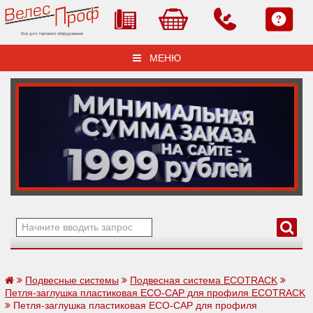
Все для торгового оборудования
МЕНЮ
Подвесные системы
Подвесная система ECOTRACK
Петля-заглушка пластиковая ECO-CAP для профиля ECOTRACK
Петля-заглушка пластиковая ECO-CAP для профиля