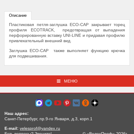
Описание
Пластиковая петля-заглушка ECO-CAP закрывает торец
профиля ECOTRACK, предотвращая от выпадения
перфорированную вставку UNI-LINE и придавая профилю
привлекательный внешний вид.
Заглушка ECO-CAP также выполняет функцию крючка
для подвешивания.
МЕНЮ
Наш адрес:
Санкт-Петербург, пр.9-го Января, д.3, корп.1
E-mail:
velesprof@yandex.ru
Есть вопросы? Звоните!
© «ВелесПроф» 2026г