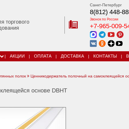
Санкт-Петербург
8(812) 448-88
Звонок по России
ля торгового
+7-965-009-5
дования
|
АКЦИИ
|
ОПЛАТА
|
ДОСТАВКА
|
КОНТАКТЫ
|
В
клянных полок
Ценникодержатель полочный на самоклеящейся о
оклеящейся основе DBHT