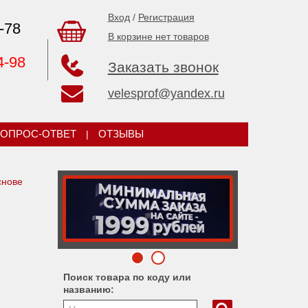
Вход
/
Регистрация
-78
В корзине нет товаров
4-98
Заказать звонок
velesprof@yandex.ru
ОПРОС-ОТВЕТ
|
ОТЗЫВЫ
снове
Поиск товара по коду или
названию: