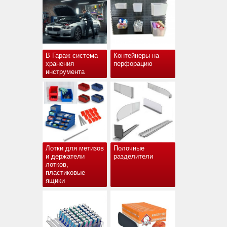
В Гараж система
Контейнеры на
хранения
перфорацию
инструмента
Лотки для метизов
Полочные
и держатели
разделители
лотков,
пластиковые
ящики