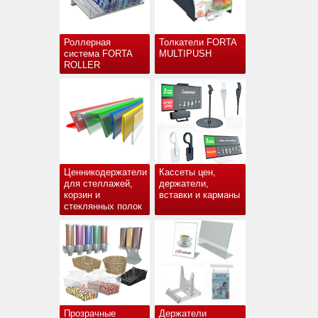
Роллерная
Толкатели FORTA
система FORTA
MULTIPUSH
ROLLER
Ценникодержатели
Кассеты цен,
для стеллажей,
держатели,
корзин и
вставки и карманы
стеклянных полок
Прозрачные
Держатели