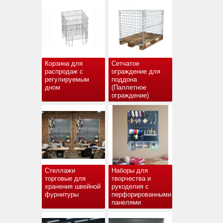
Корзина для
Сетчатое
распродаж с
ограждение для
регулируемым
поддона
дном
(Паллетное
ограждение)
Стеллажи
Наборы для
торговые для
творчества и
хранения швейной
рукоделия с
фурнитуры
перфорированными
панелями