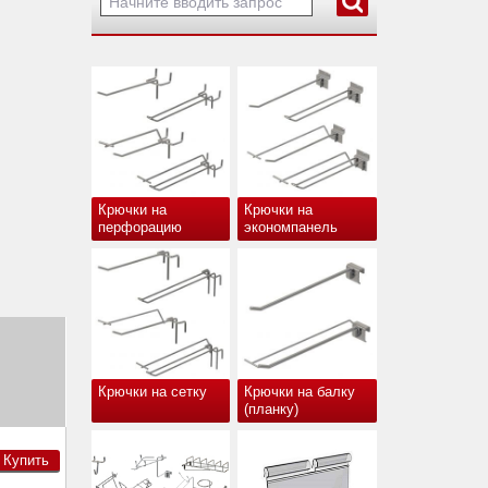
Крючки на
Крючки на
перфорацию
экономпанель
Крючки на сетку
Крючки на балку
(планку)
Купить