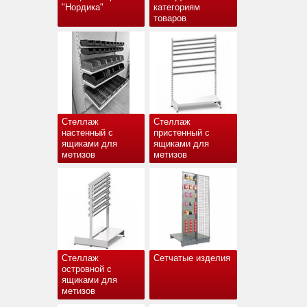
"Нордика"
категориям
товаров
Стеллаж
Стеллаж
настенный с
пристенный с
ящиками для
ящиками для
метизов
метизов
Стеллаж
Сетчатые изделия
островной с
ящиками для
метизов