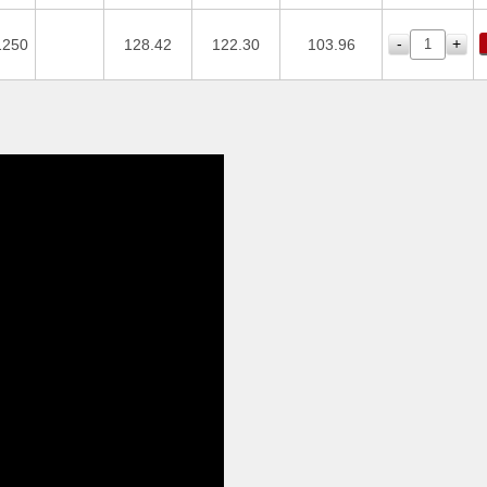
-
+
1250
128.42
122.30
103.96