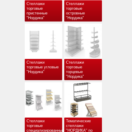
Стеллажи
Стеллажи
торговые
торговые
пристенные
островные
"Нордика"
"Нордика"
Стеллажи
Стеллажи
торговые угловые
торговые
"Нордика"
торцевые
"Нордика"
Стеллажи
Тематические
торговые
стеллажи
специализированные
"НОРДИКА" по