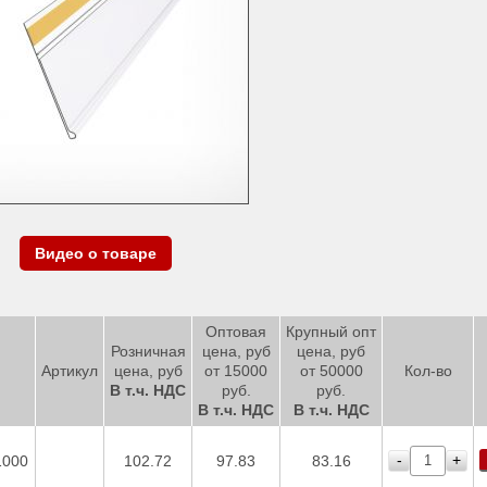
Видео о товаре
Оптовая
Крупный опт
Розничная
цена, руб
цена, руб
Артикул
цена, руб
от 15000
от 50000
Кол-во
В т.ч. НДС
руб.
руб.
В т.ч. НДС
В т.ч. НДС
-
+
1000
102.72
97.83
83.16