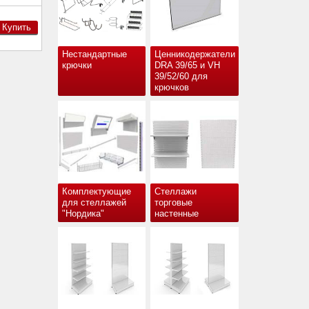
Купить
Нестандартные
Ценникодержатели
крючки
DRA 39/65 и VH
39/52/60 для
крючков
Комплектующие
Стеллажи
для стеллажей
торговые
"Нордика"
настенные