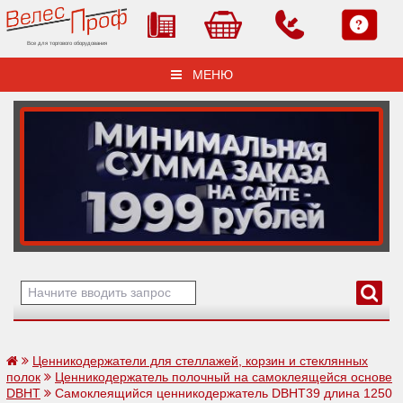
Все для торгового оборудования
МЕНЮ
Ценникодержатели для стеллажей, корзин и стеклянных
полок
Ценникодержатель полочный на самоклеящейся основе
DBHT
Самоклеящийся ценникодержатель DBHT39 длина 1250