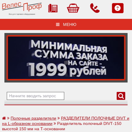
Все для торгового оборудования
МЕНЮ
Полочные разделители
РАЗДЕЛИТЕЛИ ПОЛОЧНЫЕ DIVТ и
на L-образном основании
Разделитель полочный DIVТ-150
высотой 150 мм на Т-основании