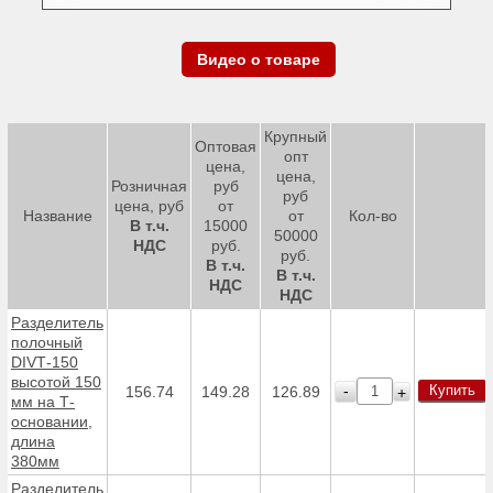
Видео о товаре
Крупный
Оптовая
опт
цена,
цена,
Розничная
руб
руб
цена, руб
от
Название
от
Кол-во
В т.ч.
15000
50000
НДС
руб.
руб.
В т.ч.
В т.ч.
НДС
НДС
Разделитель
полочный
DIVТ-150
высотой 150
Купить
-
156.74
149.28
126.89
+
мм на Т-
основании,
длина
380мм
Разделитель