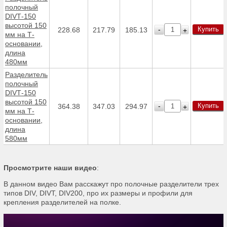
полочный
DIVТ-150
высотой 150
Купить
-
228.68
217.79
185.13
+
мм на Т-
основании,
длина
480мм
Разделитель
полочный
DIVТ-150
высотой 150
Купить
-
364.38
347.03
294.97
+
мм на Т-
основании,
длина
580мм
Просмотрите наши видео
:
В данном видео Вам расскажут про полочные разделители трех
типов DIV, DIVТ, DIV200, про их размеры и профили для
крепления разделителей на полке.