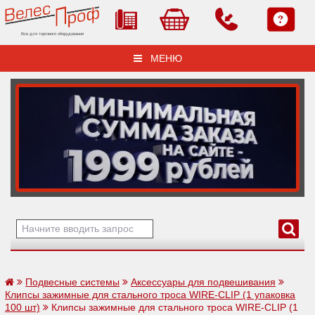
Все для торгового оборудования
МЕНЮ
Подвесные системы
Аксессуары для подвешивания
Клипсы зажимные для стального троса WIRE-CLIP (1 упаковка
100 шт)
Клипсы зажимные для стального троса WIRE-CLIP (1