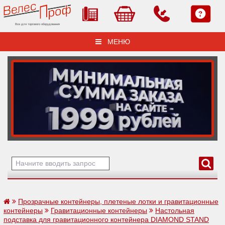
Все для торгового оборудования
МЕНЮ
Прозрачные контейнеры, плетеные лотки и гравитационные
контейнеры
Гравитационные контейнеры
Настольная
подставка для гравитационного контейнера DIAMOND STAND