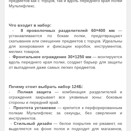
предметов как с торцов, так и вдоль переднего края полки
Мультифлекс.
Что входит в набор:
-
8 проволочных разделителей 60×400 мм
—
устанавливаются по бокам полки, предотвращают
скатывание или смещение предметов с торцов. Идеальны
для зонирования и фиксации коробок, инструментов,
мелких товаров.
-
Фронтальное ограждение 30×1250 мм
— монтируется
вдоль переднего края полки, создает барьер для защиты
от выпадения даже самых легких предметов.
Почему стоит выбрать набор 124Б:
-
Полная защита
— комбинация разделителей и
ограждения закрывает все уязвимые зоны: боковые
стороны и передний край.
-
Простота установки
— крепится к перфорированным
полкам Мультифлекс за секунды, без сверления и
инструментов.
-
Стильный дизайн
— белое покрытие не ржавеет, не
выделяется на фоне полок и подходит для магазинов,