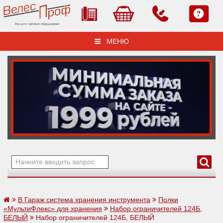
Все для торгового оборудования
МЕНЮ
В Гараж система хранения инструмента
Полки
«МультиФлекс» для хранения
Набор ограничителей 124Б,
БЕЛЫЙ
Набор ограничителей 124Б, БЕЛЫЙ