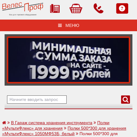
Все для торгового оборудования
МЕНЮ
В Гараж система хранения инструмента
Полки
«МультиФлекс» для хранения
Полки 500*300 для хранения
«МультиФлекс» 1050МФ53Б, белый
Полки 500*300 для