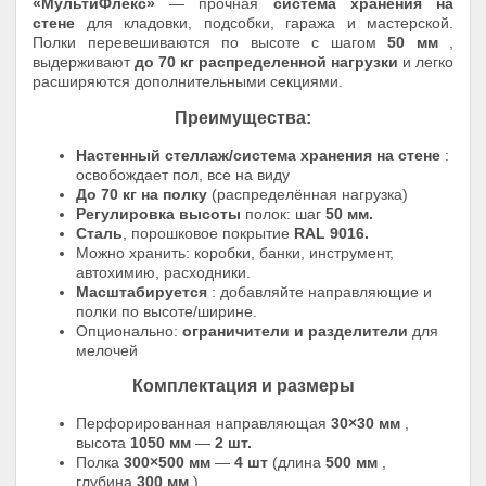
«МультиФлекс»
— прочная
система хранения на
стене
для кладовки, подсобки, гаража и мастерской.
Полки перевешиваются по высоте с шагом
50 мм
,
выдерживают
до 70 кг распределенной нагрузки
и легко
расширяются дополнительными секциями.
Преимущества:
Настенный стеллаж/система хранения на стене
:
освобождает пол, все на виду
До 70 кг на полку
(распределённая нагрузка)
Регулировка высоты
полок: шаг
50 мм.
Сталь
, порошковое покрытие
RAL 9016.
Можно хранить: коробки, банки, инструмент,
автохимию, расходники.
Масштабируется
: добавляйте направляющие и
полки по высоте/ширине.
Опционально:
ограничители и разделители
для
мелочей
Комплектация и размеры
Перфорированная направляющая
30×30 мм
,
высота
1050 мм
—
2 шт.
Полка
300×500 мм
—
4 шт
(длина
500 мм
,
глубина
300 мм
)