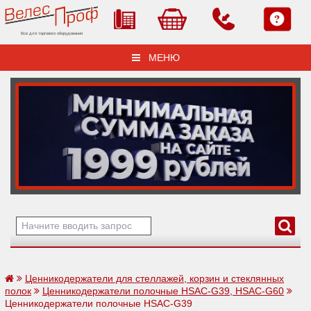
Все для торгового оборудования
МЕНЮ
Ценникодержатели для стеллажей, корзин и стеклянных
полок
Ценникодержатели полочные HSAC-G39, HSAC-G60
Ценникодержатели полочные HSAC-G39