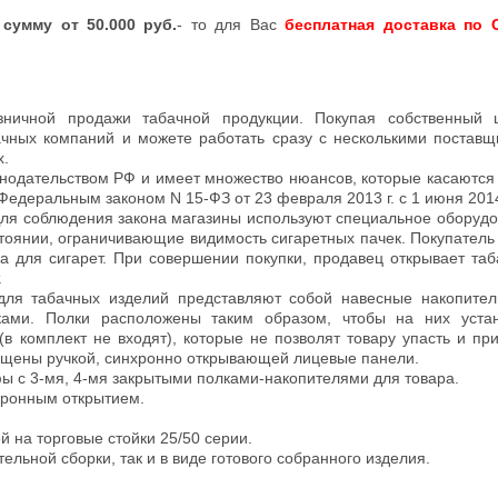
 сумму от 50.000 руб.
- то для Вас
бесплатная доставка по С
зничной продажи табачной продукции. Покупая собственный 
бачных компаний и можете работать сразу с несколькими постав
х.
онодательством РФ и имеет множество нюансов, которые касаются
 Федеральным законом N 15-ФЗ от 23 февраля 2013 г. c 1 июня 201
 Для соблюдения закона магазины используют специальное оборуд
тоянии, ограничивающие видимость сигаретных пачек. Покупатель
а для сигарет. При совершении покупки, продавец открывает та
.
ля табачных изделий представляют собой навесные накопител
ками. Полки расположены таким образом, чтобы на них устан
в комплект не входят), которые не позволят товару упасть и пр
нащены ручкой, синхронно открывающей лицевые панели.
ы с 3-мя, 4-мя закрытыми полками-накопителями для товара.
хронным открытием.
 на торговые стойки 25/50 серии.
льной сборки, так и в виде готового собранного изделия.