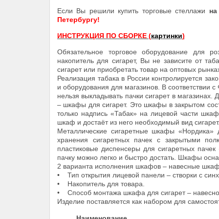
Если Вы решили купить торговые стеллажи
на
Петербургу!
ИНСТРУКЦИЯ ПО СБОРКЕ (
картинки
)
Обязательное торговое оборудование для ро
накопитель для сигарет, Вы не зависите от та
сигарет или приобретать товар на оптовых рынка
Реализация табака в России контролируется зак
и оборудования для магазинов. В соответствии с
нельзя выкладывать пачки сигарет в магазинах.
– шкафы для сигарет. Это шкафы в закрытом сос
только надпись «Табак» на лицевой части шкаф
шкаф и достаёт из него необходимый вид сигарет
Металлические сигаретные шкафы «Нордика» д
хранения сигаретных пачек с закрытыми пол
пластиковые диспенсеры для сигаретных пачек (
пачку можно легко и быстро достать. Шкафы ос
2 варианта исполнения шкафов – навесные шкаф
• Тип открытия лицевой панели – створки с син
• Накопитель для товара.
• Способ монтажа шкафа для сигарет – навесной
Изделие поставляется как набором для самостояте
Наименование