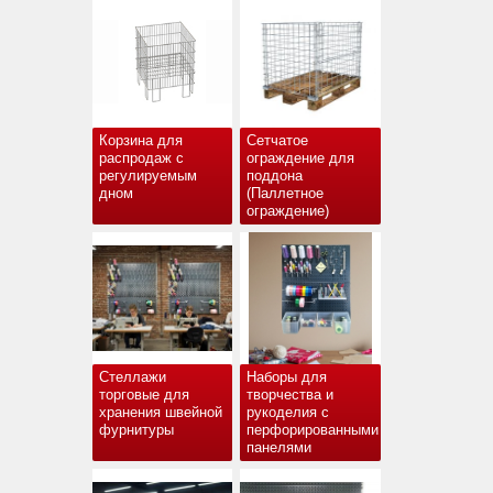
Корзина для
Сетчатое
распродаж с
ограждение для
регулируемым
поддона
дном
(Паллетное
ограждение)
Стеллажи
Наборы для
торговые для
творчества и
хранения швейной
рукоделия с
фурнитуры
перфорированными
панелями