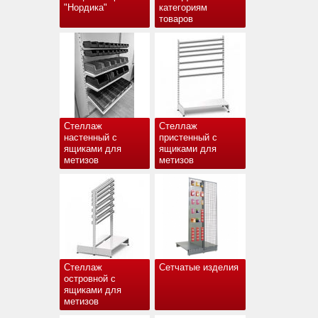
"Нордика"
категориям
товаров
Стеллаж
Стеллаж
настенный с
пристенный с
ящиками для
ящиками для
метизов
метизов
Стеллаж
Сетчатые изделия
островной с
ящиками для
метизов