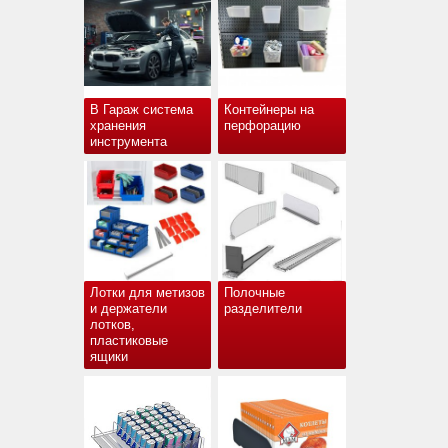
В Гараж система
Контейнеры на
хранения
перфорацию
инструмента
Лотки для метизов
Полочные
и держатели
разделители
лотков,
пластиковые
ящики