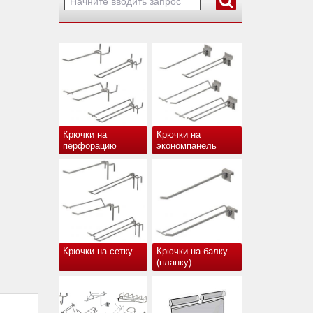
Крючки на
Крючки на
перфорацию
экономпанель
Крючки на сетку
Крючки на балку
(планку)