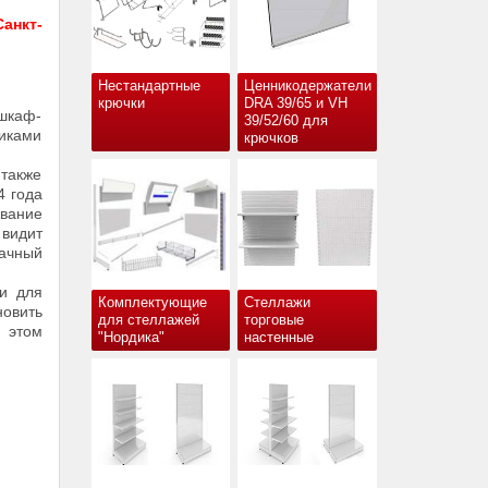
анкт-
Нестандартные
Ценникодержатели
крючки
DRA 39/65 и VH
шкаф-
39/52/60 для
щиками
крючков
 также
4 года
ование
 видит
бачный
и для
Комплектующие
Стеллажи
овить
для стеллажей
торговые
и этом
"Нордика"
настенные