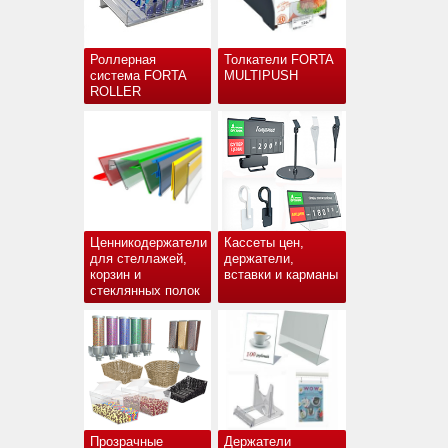
Роллерная
Толкатели FORTA
система FORTA
MULTIPUSH
ROLLER
Ценникодержатели
Кассеты цен,
для стеллажей,
держатели,
корзин и
вставки и карманы
стеклянных полок
Прозрачные
Держатели