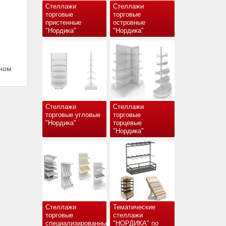
Стеллажи
Стеллажи
торговые
торговые
пристенные
островные
"Нордика"
"Нордика"
нном
Стеллажи
Стеллажи
торговые угловые
торговые
"Нордика"
торцевые
"Нордика"
Стеллажи
Тематические
торговые
стеллажи
специализированные
"НОРДИКА" по