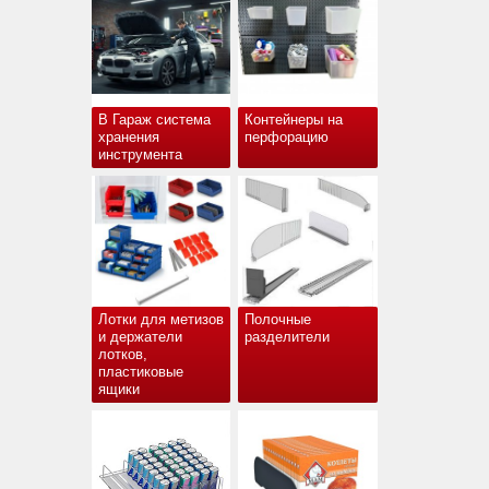
В Гараж система
Контейнеры на
хранения
перфорацию
инструмента
Лотки для метизов
Полочные
и держатели
разделители
лотков,
пластиковые
ящики