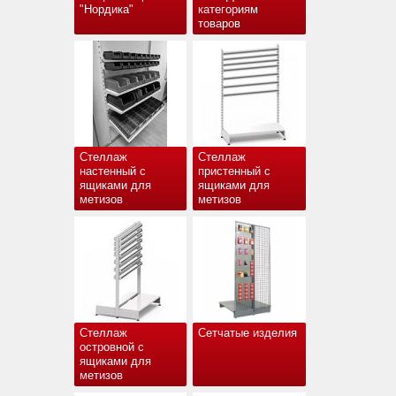
"Нордика"
категориям
товаров
Стеллаж
Стеллаж
настенный с
пристенный с
ящиками для
ящиками для
метизов
метизов
Стеллаж
Сетчатые изделия
островной с
ящиками для
метизов