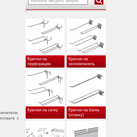
Крючки на
Крючки на
перфорацию
экономпанель
Крючки на сетку
Крючки на балку
ичителя.
(планку)
мплекте с