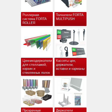
Роллерная
Толкатели FORTA
система FORTA
MULTIPUSH
ROLLER
Ценникодержатели
Кассеты цен,
для стеллажей,
держатели,
корзин и
вставки и карманы
стеклянных полок
Прозрачные
Держатели