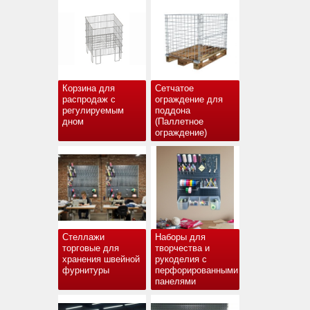
Корзина для
Сетчатое
распродаж с
ограждение для
регулируемым
поддона
дном
(Паллетное
ограждение)
Стеллажи
Наборы для
торговые для
творчества и
хранения швейной
рукоделия с
фурнитуры
перфорированными
панелями