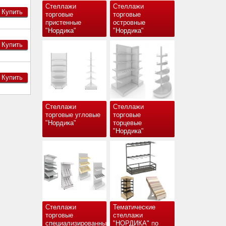
Стеллажи
Стеллажи
Купить
торговые
торговые
пристенные
островные
"Нордика"
"Нордика"
Купить
Купить
Стеллажи
Стеллажи
торговые угловые
торговые
"Нордика"
торцевые
"Нордика"
Стеллажи
Тематические
торговые
стеллажи
специализированные
"НОРДИКА" по