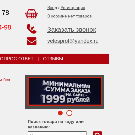
Вход
/
Регистрация
-78
В корзине нет товаров
4-98
Заказать звонок
velesprof@yandex.ru
ОПРОС-ОТВЕТ
|
ОТЗЫВЫ
м без
Поиск товара по коду или
названию: