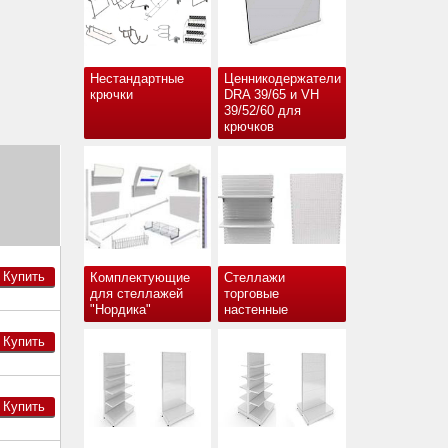
Нестандартные
Ценникодержатели
крючки
DRA 39/65 и VH
39/52/60 для
крючков
Купить
Комплектующие
Стеллажи
для стеллажей
торговые
"Нордика"
настенные
Купить
Купить