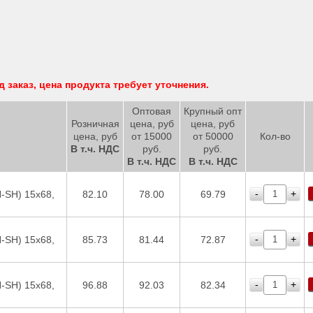
заказ, цена продукта требует уточнения.
Оптовая
Крупный опт
Розничная
цена, руб
цена, руб
цена, руб
от 15000
от 50000
Кол-во
В т.ч. НДС
руб.
руб.
В т.ч. НДС
В т.ч. НДС
-
+
-SH) 15х68,
82.10
78.00
69.79
-
+
-SH) 15х68,
85.73
81.44
72.87
-
+
-SH) 15х68,
96.88
92.03
82.34