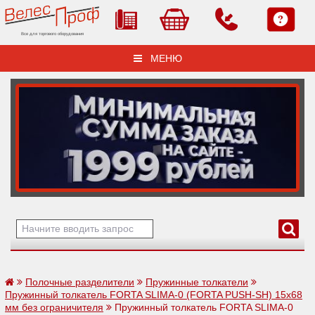
Все для торгового оборудования
МЕНЮ
Полочные разделители
Пружинные толкатели
Пружинный толкатель FORTA SLIMA-0 (FORTA PUSH-SH) 15х68
мм без ограничителя
Пружинный толкатель FORTA SLIMA-0