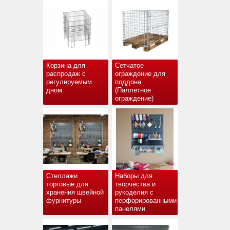
Корзина для
Сетчатое
распродаж с
ограждение для
регулируемым
поддона
дном
(Паллетное
ограждение)
Стеллажи
Наборы для
торговые для
творчества и
хранения швейной
рукоделия с
фурнитуры
перфорированными
панелями