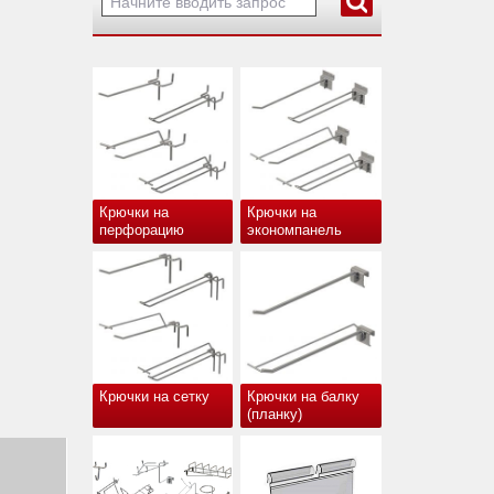
Крючки на
Крючки на
перфорацию
экономпанель
Крючки на сетку
Крючки на балку
(планку)