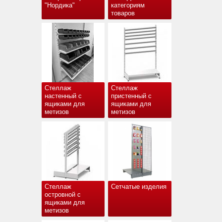
"Нордика"
категориям
товаров
Стеллаж
Стеллаж
настенный с
пристенный с
ящиками для
ящиками для
метизов
метизов
Стеллаж
Сетчатые изделия
островной с
ящиками для
метизов