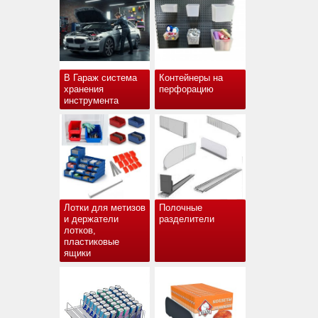
В Гараж система
Контейнеры на
хранения
перфорацию
инструмента
Лотки для метизов
Полочные
и держатели
разделители
лотков,
пластиковые
ящики