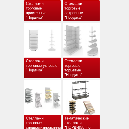
Стеллажи
Стеллажи
торговые
торговые
пристенные
островные
"Нордика"
"Нордика"
Стеллажи
Стеллажи
торговые угловые
торговые
"Нордика"
торцевые
"Нордика"
Стеллажи
Тематические
торговые
стеллажи
специализированные
"НОРДИКА" по