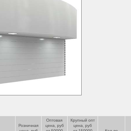
Оптовая
Крупный опт
Розничная
цена, руб
цена, руб
цена, руб
от 50000
от 150000
Кол-во