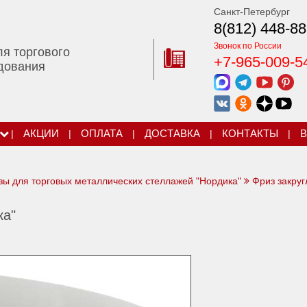
Санкт-Петербург
8(812) 448-88
Звонок по России
ля торгового
+7-965-009-5
дования
|
АКЦИИ
|
ОПЛАТА
|
ДОСТАВКА
|
КОНТАКТЫ
|
В
зы для торговых металлических стеллажей "Нордика"
Фриз закру
ка"