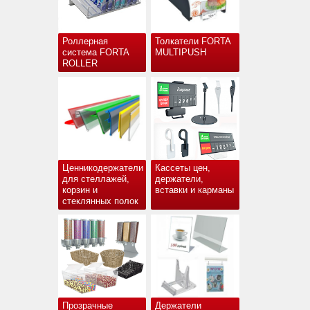
Роллерная
Толкатели FORTA
система FORTA
MULTIPUSH
ROLLER
Ценникодержатели
Кассеты цен,
для стеллажей,
держатели,
корзин и
вставки и карманы
стеклянных полок
Прозрачные
Держатели