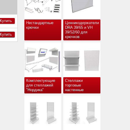
Купить
Нестандартные
Ценникодержатели
крючки
DRA 39/65 и VH
39/52/60 для
Купить
крючков
Комплектующие
Стеллажи
для стеллажей
торговые
"Нордика"
настенные