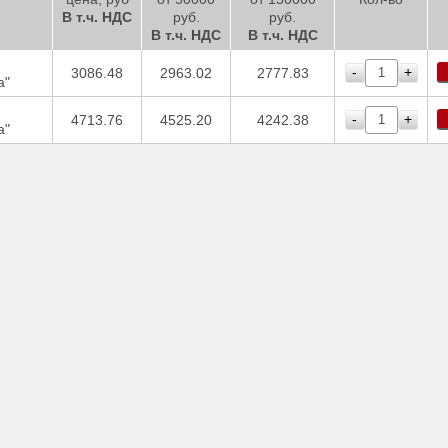
В т.ч. НДС
руб.
руб.
В т.ч. НДС
В т.ч. НДС
-
+
3086.48
2963.02
2777.83
а"
-
+
4713.76
4525.20
4242.38
а"