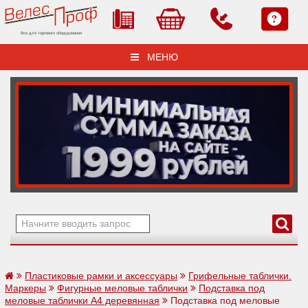
Все для торгового оборудования
МЕНЮ
Пластиковые рамки и аксессуары
Грифельные таблички.
Маркеры
Фигурные меловые таблички
Подставка под
меловые таблички А4 деревянная
Подставка под меловые