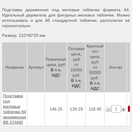
Подставка деревянная под меловые таблички формата А4.
Идеальный держатель для фигурных меловых табличек. Можно
использовать и для А5 стандартной таблички, располагая её
горизонтально.
Размер: 210*40*20 мм.
Крупный
Оптовая
опт
цена,
цена,
Розничная
руб
руб
цена, руб
от
Название
Артикул
от
Кол-во
В т.ч.
15000
50000
НДС
руб.
руб.
В т.ч.
В т.ч.
НДС
НДС
Подставка
под
меловые
-
146.25
139.29
118.40
+
таблички А4
деревянная
BB STAND