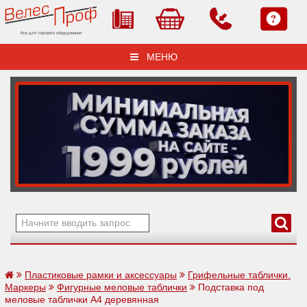
Все для торгового оборудования
МЕНЮ
Пластиковые рамки и аксессуары
Грифельные таблички.
Маркеры
Фигурные меловые таблички
Подставка под
меловые таблички А4 деревянная