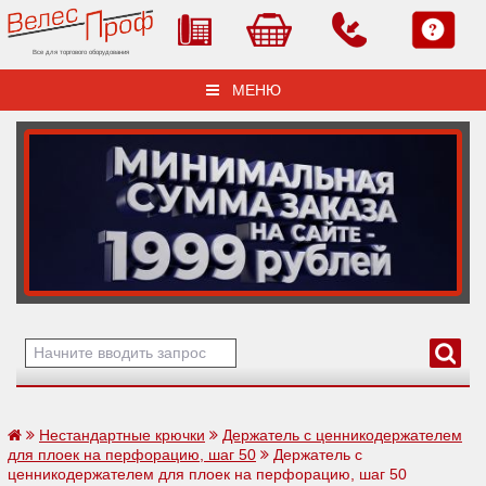
Все для торгового оборудования
МЕНЮ
Нестандартные крючки
Держатель с ценникодержателем
для плоек на перфорацию, шаг 50
Держатель с
ценникодержателем для плоек на перфорацию, шаг 50