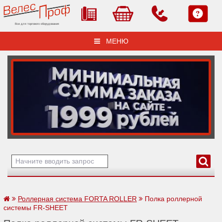
Все для торгового оборудования
МЕНЮ
Роллерная система FORTA ROLLER
Полка роллерной
системы FR-SHEET