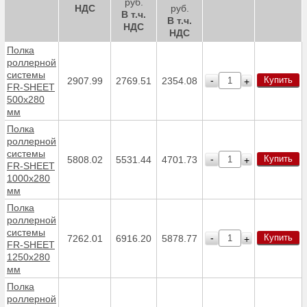
руб.
НДС
руб.
В т.ч.
В т.ч.
НДС
НДС
Полка
роллерной
системы
Купить
-
2907.99
2769.51
2354.08
+
FR-SHEET
500х280
мм
Полка
роллерной
системы
Купить
-
5808.02
5531.44
4701.73
+
FR-SHEET
1000х280
мм
Полка
роллерной
системы
Купить
-
7262.01
6916.20
5878.77
+
FR-SHEET
1250х280
мм
Полка
роллерной