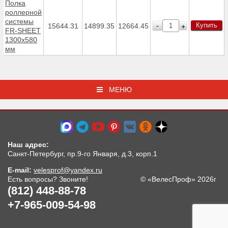
Полка
роллерной
системы
Купить
-
15644.31
14899.35
12664.45
+
FR-SHEET
1300х580
мм
МЕНЮ
Наш адрес:
Санкт-Петербург, пр.9-го Января, д.3, корп.1
E-mail:
velesprof@yandex.ru
Есть вопросы? Звоните!
© «ВелесПроф» 2026г
(812) 448-88-78
+7-965-009-54-98