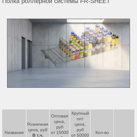
Полка роллерной системы FR-SHEET
Крупный
Оптовая
опт
цена,
Розничная
цена,
руб
цена, руб
руб
Название
от 15000
Кол-во
В т.ч.
от 50000