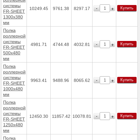
системы
Купить
-
10249.45
9761.38
8297.17
+
FR-SHEET
1300х380
мм
Полка
роллерной
системы
Купить
-
4981.71
4744.48
4032.81
+
FR-SHEET
500х480
мм
Полка
роллерной
системы
Купить
-
9963.41
9488.96
8065.62
+
FR-SHEET
1000х480
мм
Полка
роллерной
системы
Купить
-
12450.30
11857.42
10078.81
+
FR-SHEET
1250х480
мм
Полка