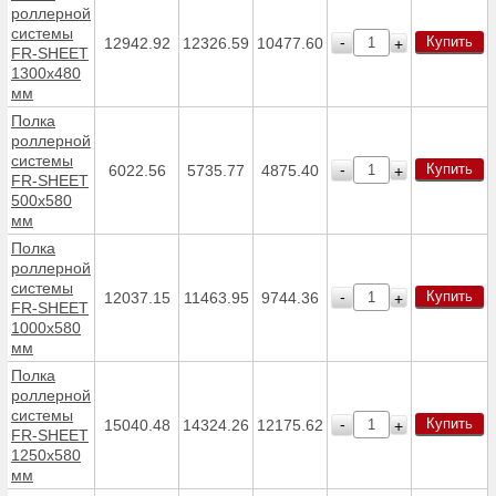
роллерной
системы
Купить
-
12942.92
12326.59
10477.60
+
FR-SHEET
1300х480
мм
Полка
роллерной
системы
Купить
-
6022.56
5735.77
4875.40
+
FR-SHEET
500х580
мм
Полка
роллерной
системы
Купить
-
12037.15
11463.95
9744.36
+
FR-SHEET
1000х580
мм
Полка
роллерной
системы
Купить
-
15040.48
14324.26
12175.62
+
FR-SHEET
1250х580
мм