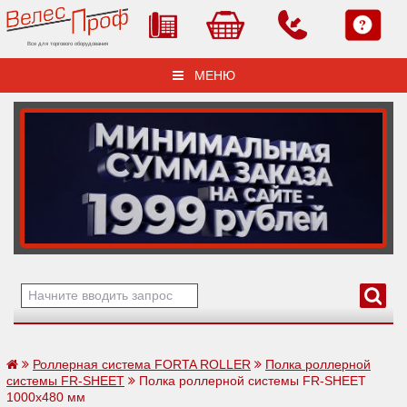
Все для торгового оборудования
МЕНЮ
Роллерная система FORTA ROLLER
Полка роллерной
системы FR-SHEET
Полка роллерной системы FR-SHEET
1000х480 мм