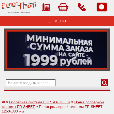
Все для торгового оборудования
МЕНЮ
Роллерная система FORTA ROLLER
Полка роллерной
системы FR-SHEET
Полка роллерной системы FR-SHEET
1250х380 мм