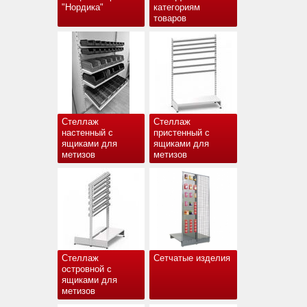
"Нордика"
категориям
товаров
Стеллаж
Стеллаж
настенный с
пристенный с
ящиками для
ящиками для
метизов
метизов
Стеллаж
Сетчатые изделия
островной с
ящиками для
метизов