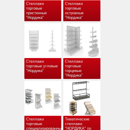
Стеллажи
Стеллажи
торговые
торговые
пристенные
островные
"Нордика"
"Нордика"
Стеллажи
Стеллажи
торговые угловые
торговые
"Нордика"
торцевые
"Нордика"
Стеллажи
Тематические
торговые
стеллажи
специализированные
"НОРДИКА" по