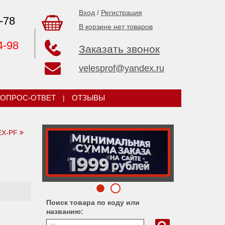
Вход
/
Регистрация
-78
В корзине нет товаров
4-98
Заказать звонок
velesprof@yandex.ru
ОПРОС-ОТВЕТ
|
ОТЗЫВЫ
EX-PF
Поиск товара по коду или
названию: