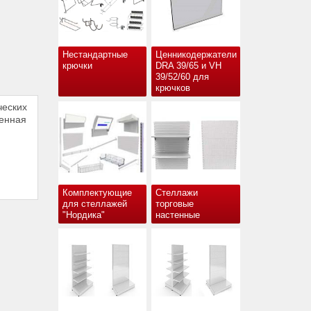
Нестандартные
Ценникодержатели
крючки
DRA 39/65 и VH
39/52/60 для
крючков
еских
женная
Комплектующие
Стеллажи
для стеллажей
торговые
"Нордика"
настенные