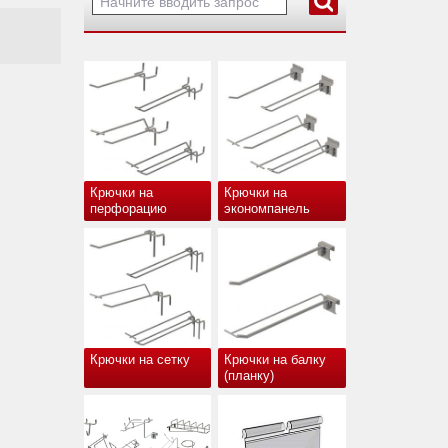
Крючки на
Крючки на
перфорацию
экономпанель
Крючки на сетку
Крючки на балку
(планку)