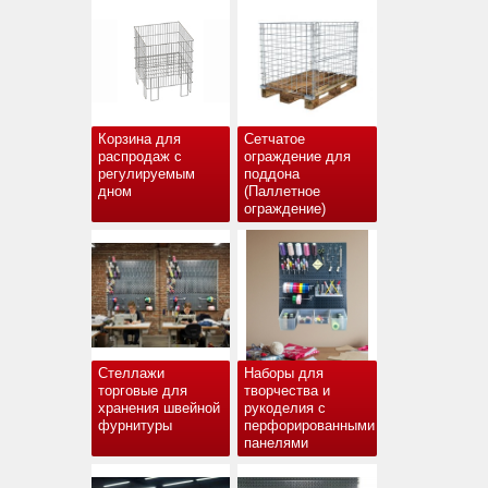
Корзина для
Сетчатое
распродаж с
ограждение для
регулируемым
поддона
дном
(Паллетное
ограждение)
Стеллажи
Наборы для
торговые для
творчества и
хранения швейной
рукоделия с
фурнитуры
перфорированными
панелями