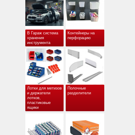
В Гараж система
Контейнеры на
хранения
перфорацию
инструмента
Лотки для метизов
Полочные
и держатели
разделители
лотков,
пластиковые
ящики