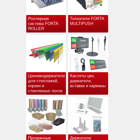
Роллерная
Толкатели FORTA
система FORTA
MULTIPUSH
ROLLER
Ценникодержатели
Кассеты цен,
для стеллажей,
держатели,
корзин и
вставки и карманы
стеклянных полок
Прозрачные
Держатели