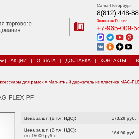
Санкт-Петербург
8(812) 448-88
Звонок по России
ля торгового
+7-965-009-5
дования
|
АКЦИИ
|
ОПЛАТА
|
ДОСТАВКА
|
КОНТАКТЫ
|
В
ксессуары для рамок
Магнитный держатель из пластика MAG-FL
MAG-FLEX-PF
Цена за шт. (
В т.ч. НДС
):
173.20 руб.
Цена за шт. (
В т.ч. НДС
):
164.96 руб.
(от 15000 руб.)