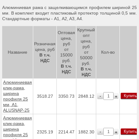
Алюминиевая рама с защелкивающимся профилем шириной 25
мм. В комплект входит пластиковый протектор толщиной 0,5 мм.
Стандартные форматы - А1, A2, A3, A4.
Крупный
Оптовая
опт
цена,
цена,
Розничная
руб
руб
цена, руб
от
Название
от
Кол-во
В т.ч.
15000
50000
НДС
руб.
руб.
В т.ч.
В т.ч.
НДС
НДС
Алюминиевая
клик-рама,
ширина
Купить
-
3518.27
3350.73
2848.12
+
профиля 25
мм, А1,
ALUSNAP-25
Алюминиевая
клик-рама,
ширина
Купить
-
2325.19
2214.47
1882.30
+
профиля 25