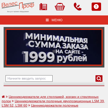
Все для торгового оборудования
МЕНЮ
Ценникодержатели для стеллажей, корзин и стеклянных
полок
Ценникодержатели полочные двухпозиционные LSM 39,
LSM 52, LSM 60
Ценникодержатели полочные