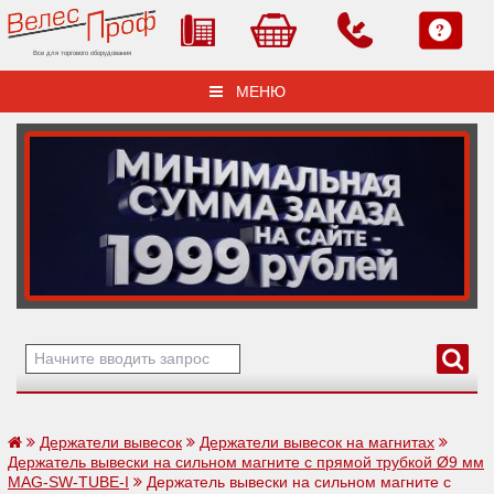
Все для торгового оборудования
МЕНЮ
Держатели вывесок
Держатели вывесок на магнитах
Держатель вывески на сильном магните с прямой трубкой Ø9 мм
MAG-SW-TUBE-I
Держатель вывески на сильном магните с