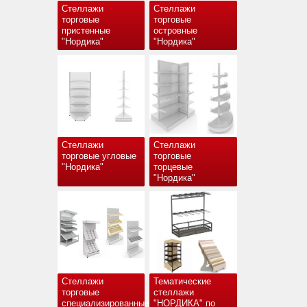
Стеллажи
Стеллажи
торговые
торговые
пристенные
островные
"Нордика"
"Нордика"
Стеллажи
Стеллажи
торговые угловые
торговые
"Нордика"
торцевые
"Нордика"
Стеллажи
Тематические
торговые
стеллажи
специализированные
"НОРДИКА" по