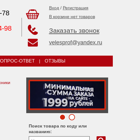
Вход
/
Регистрация
-78
В корзине нет товаров
4-98
Заказать звонок
velesprof@yandex.ru
ОПРОС-ОТВЕТ
|
ОТЗЫВЫ
хники
Поиск товара по коду или
названию: