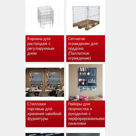
Корзина для
Сетчатое
распродаж с
ограждение для
регулируемым
поддона
дном
(Паллетное
ограждение)
Стеллажи
Наборы для
торговые для
творчества и
хранения швейной
рукоделия с
фурнитуры
перфорированными
панелями