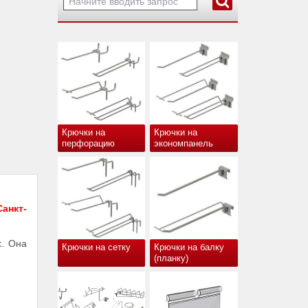
Крючки на
Крючки на
перфорацию
экономпанель
анкт-
х. Она
Крючки на сетку
Крючки на балку
(планку)