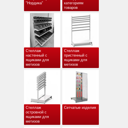
"Нордика"
категориям
товаров
Стеллаж
Стеллаж
настенный с
пристенный с
ящиками для
ящиками для
метизов
метизов
Стеллаж
Сетчатые изделия
островной с
ящиками для
метизов