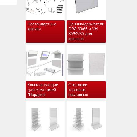
Нестандартные
Ценникодержатели
крючки
DRA 39/65 и VH
39/52/60 для
крючков
Комплектующие
Стеллажи
для стеллажей
торговые
"Нордика"
настенные