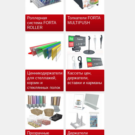
Роллерная
Толкатели FORTA
система FORTA
MULTIPUSH
ROLLER
Ценникодержатели
Кассеты цен,
для стеллажей,
держатели,
корзин и
вставки и карманы
стеклянных полок
Прозрачные
Держатели