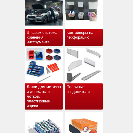
В Гараж система
Контейнеры на
хранения
перфорацию
инструмента
Лотки для метизов
Полочные
и держатели
разделители
лотков,
пластиковые
ящики