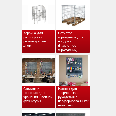
Корзина для
Сетчатое
распродаж с
ограждение для
регулируемым
поддона
дном
(Паллетное
ограждение)
Стеллажи
Наборы для
торговые для
творчества и
хранения швейной
рукоделия с
фурнитуры
перфорированными
панелями