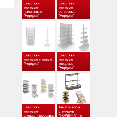
Стеллажи
Стеллажи
торговые
торговые
пристенные
островные
"Нордика"
"Нордика"
Стеллажи
Стеллажи
торговые угловые
торговые
"Нордика"
торцевые
"Нордика"
Стеллажи
Тематические
торговые
стеллажи
специализированные
"НОРДИКА" по