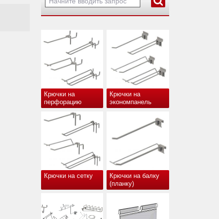
Крючки на
Крючки на
перфорацию
экономпанель
Крючки на сетку
Крючки на балку
(планку)