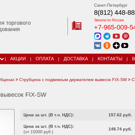
Санкт-Петербург
8(812) 448-88
Звонок по России
ля торгового
+7-965-009-5
дования
|
АКЦИИ
|
ОПЛАТА
|
ДОСТАВКА
|
КОНТАКТЫ
|
В
убцинах
Струбцина с подвижным держателем вывесок FIX-SW
С
 вывесок FIX-SW
Цена за шт. (
В т.ч. НДС
):
157.62 руб.
Цена за шт. (
В т.ч. НДС
):
149.74 руб.
(от 15000 руб.)