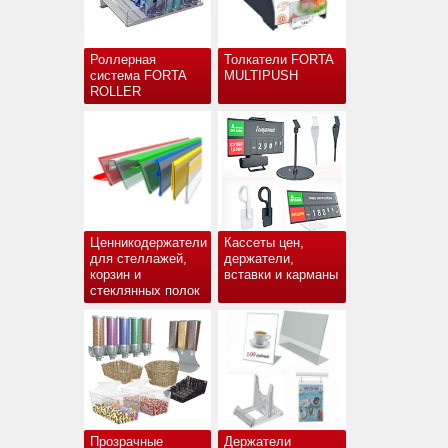
Роллерная
Толкатели FORTA
система FORTA
MULTIPUSH
ROLLER
Ценникодержатели
Кассеты цен,
для стеллажей,
держатели,
корзин и
вставки и карманы
стеклянных полок
Прозрачные
Держатели