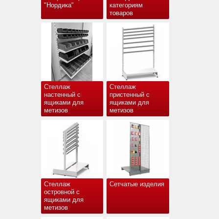
"Нордика"
категориям
товаров
Стеллаж
Стеллаж
настенный с
пристенный с
ящиками для
ящиками для
метизов
метизов
Стеллаж
Сетчатые изделия
островной с
ящиками для
метизов