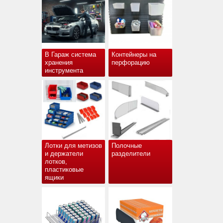
В Гараж система
Контейнеры на
хранения
перфорацию
инструмента
Лотки для метизов
Полочные
и держатели
разделители
лотков,
пластиковые
ящики