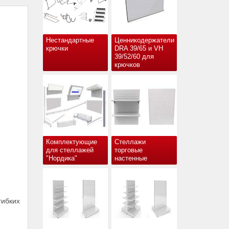
Нестандартные
Ценникодержатели
крючки
DRA 39/65 и VH
39/52/60 для
крючков
Комплектующие
Стеллажи
для стеллажей
торговые
"Нордика"
настенные
гибких