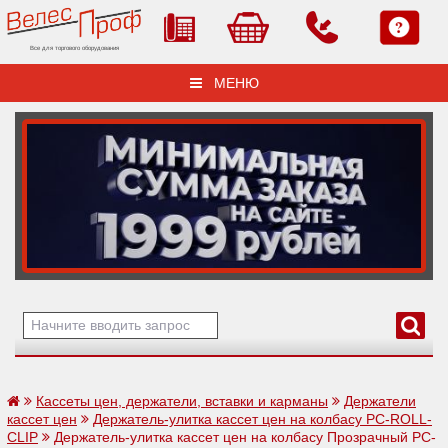
Все для торгового оборудования
МЕНЮ
Кассеты цен, держатели, вставки и карманы
Держатели
кассет цен
Держатель-улитка кассет цен на колбасу PC-ROLL-
CLIP
Держатель-улитка кассет цен на колбасу Прозрачный PC-