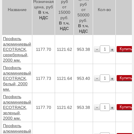
Розничная
руб
руб
цена, руб
от
Название
от
Кол-во
В т.ч.
15000
50000
НДС
руб.
руб.
В т.ч.
В т.ч.
НДС
НДС
Профиль
алюминиевый
Купить
-
ECOTRACK,
1177.70
1121.62
953.38
+
серебряный,
2000 мм.
Профиль
алюминиевый
Купить
-
ECOTRACK,
1177.73
1121.64
953.40
+
белый, 2000
мм.
Профиль
алюминиевый
Купить
-
ECOTRACK,
1177.70
1121.62
953.38
+
зеленый,
2000 мм.
Профиль
алюминиевый