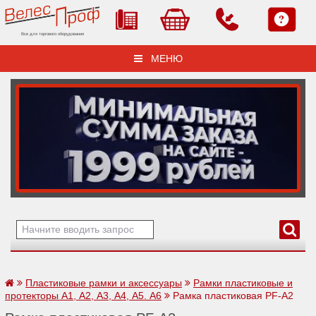
Все для торгового оборудования
МЕНЮ
Пластиковые рамки и аксессуары
Рамки пластиковые и
протекторы А1, А2, А3, А4, А5. А6
Рамка пластиковая PF-А2