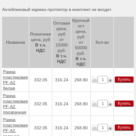
Антибликовый карман-протектор в комплект не входит.
Крупный
Оптовая
опт
цена,
цена,
Розничная
руб
руб
цена, руб
от
Название
от
Кол-во
В т.ч.
15000
50000
НДС
руб.
руб.
В т.ч.
В т.ч.
НДС
НДС
Рамка
пластиковая
Купить
-
332.05
316.24
268.80
+
PF-А2,
белая
Рамка
пластиковая
Купить
-
332.05
316.24
268.80
+
PF-А2,
прозрачная
Рамка
пластиковая
Купить
-
332.05
316.24
268.80
+
PF-А2,
зеленая