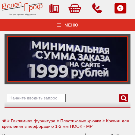
Все для торгового оборудования
МЕНЮ
Рекламная фурнитура
Пластиковые крючки
Крючки для
крепления в перфорацию 1-2 мм HOOK - MP