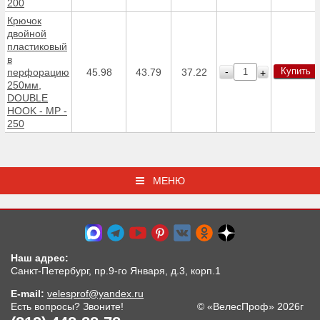
200
Крючок
двойной
пластиковый
в
Купить
-
перфорацию
45.98
43.79
37.22
+
250мм,
DOUBLE
HOOK - MP -
250
МЕНЮ
Наш адрес:
Санкт-Петербург, пр.9-го Января, д.3, корп.1
E-mail:
velesprof@yandex.ru
Есть вопросы? Звоните!
© «ВелесПроф» 2026г