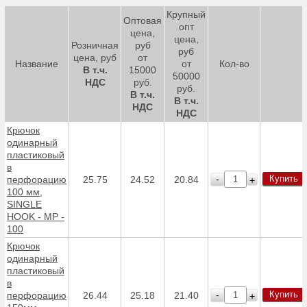
Крупный
Оптовая
опт
цена,
цена,
Розничная
руб
руб
цена, руб
от
Название
от
Кол-во
В т.ч.
15000
50000
НДС
руб.
руб.
В т.ч.
В т.ч.
НДС
НДС
Крючок
одинарный
пластиковый
в
Купить
-
перфорацию
25.75
24.52
20.84
+
100 мм,
SINGLE
HOOK - MP -
100
Крючок
одинарный
пластиковый
в
Купить
-
перфорацию
26.44
25.18
21.40
+