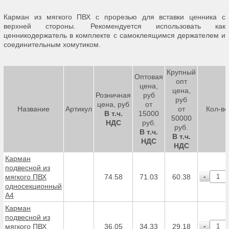
Карман из мягкого ПВХ с прорезью для вставки ценника с
верхней стороны. Рекомендуется использовать как
ценникодержатель в комплекте с самоклеящимся держателем и
соединительным хомутиком.
Крупный
Оптовая
опт
цена,
цена,
Розничная
руб
руб
цена, руб
от
Название
Артикул
от
Кол-во
В т.ч.
15000
50000
НДС
руб.
руб.
В т.ч.
В т.ч.
НДС
НДС
Карман
подвесной из
-
мягкого ПВХ
74.58
71.03
60.38
односекционный
А4
Карман
подвесной из
-
мягкого ПВХ
36.05
34.33
29.18