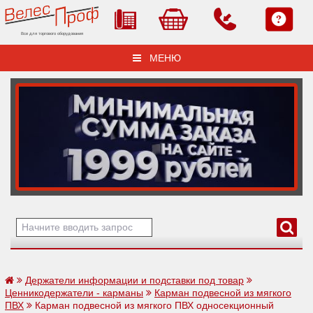
Все для торгового оборудования
МЕНЮ
Держатели информации и подставки под товар
Ценникодержатели - карманы
Карман подвесной из мягкого
ПВХ
Карман подвесной из мягкого ПВХ односекционный